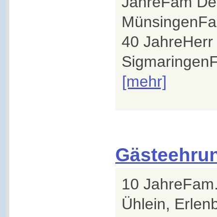
JahreFam De
MünsingenFam
40 JahreHerr 
SigmaringenFa
[mehr]
Gästeehru
10 JahreFam.
Ühlein, Erle