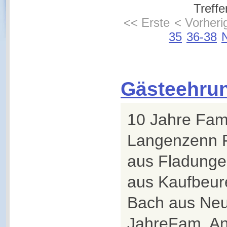
Treffe
<< Erste
< Vorheri
35
36-38
Gästeehru
10 Jahre Fa
Langenzenn F
aus Fladung
aus Kaufbeur
Bach aus Neu
JahreFam. An