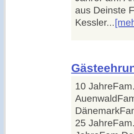
aus Deinste 
Kessler...
[meh
Gästeehru
10 JahreFam.
AuenwaldFam.
DänemarkFam.
25 JahreFam.