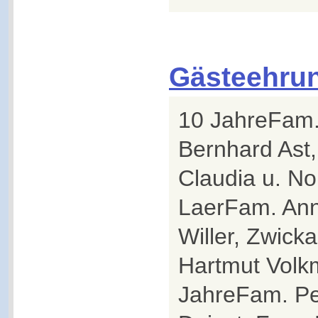
Gästeehru
10 JahreFam.
Bernhard As
Claudia u. Nor
LaerFam. Ann
Willer, Zwick
Hartmut Volkm
JahreFam. Pe