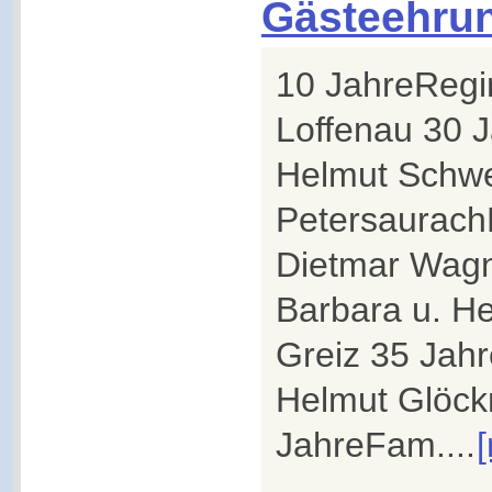
Gästeehru
10 JahreRegi
Loffenau 30 
Helmut Schwe
Petersaurach
Dietmar Wagn
Barbara u. He
Greiz 35 Jah
Helmut Glöck
JahreFam....