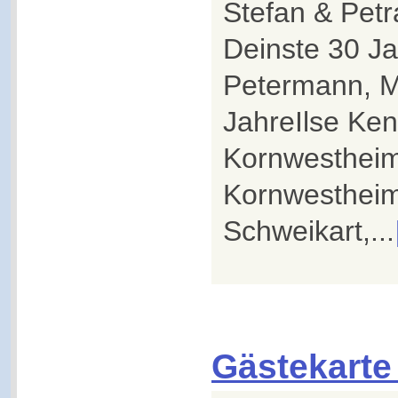
Stefan & Petr
Deinste 30 J
Petermann, 
JahreIlse Ken
Kornwestheim
Kornwesthei
Schweikart,...
Gästekarte