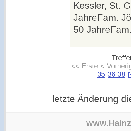
Kessler, St. 
JahreFam. Jö
50 JahreFam. 
Treffe
<< Erste
< Vorheri
35
36-38
letzte Änderung d
www.Hain