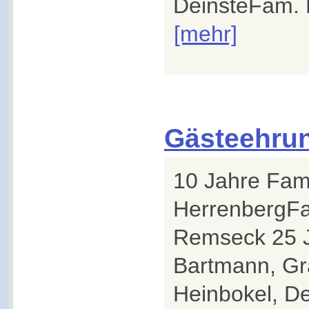
DeinsteFam. Br
[mehr]
Gästeehru
10 Jahre Fam.
HerrenbergFa
Remseck 25 J
Bartmann, Gr
Heinbokel, D