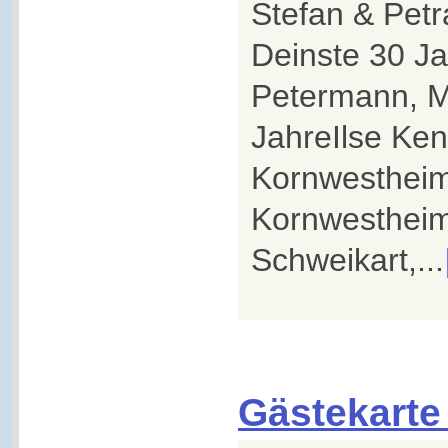
Stefan & Petr
Deinste 30 J
Petermann, 
JahreIlse Ken
Kornwestheim
Kornwesthei
Schweikart,...
Gästekarte