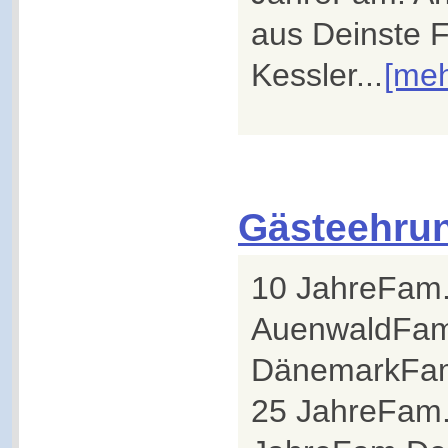
aus Deinste 
Kessler...
[meh
Gästeehru
10 JahreFam.
AuenwaldFam.
DänemarkFam.
25 JahreFam.