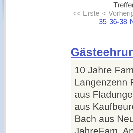
Treffe
<< Erste
< Vorheri
35
36-38
Gästeehru
10 Jahre Fa
Langenzenn F
aus Fladung
aus Kaufbeur
Bach aus Neu
JahreFam. An