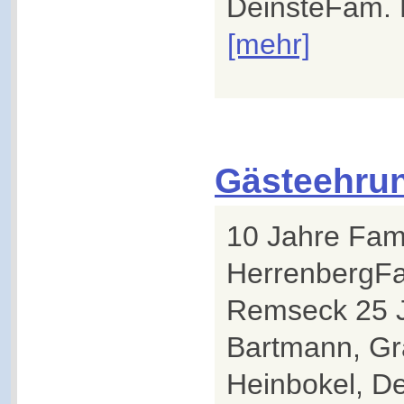
DeinsteFam. Br
[mehr]
Gästeehru
10 Jahre Fam.
HerrenbergFa
Remseck 25 J
Bartmann, Gr
Heinbokel, D