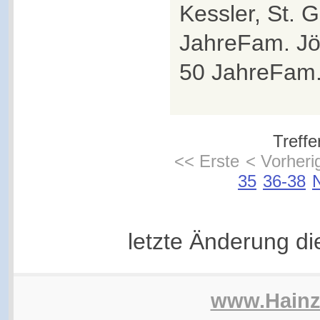
Kessler, St. 
JahreFam. Jö
50 JahreFam. 
Treffe
<< Erste
< Vorheri
35
36-38
letzte Änderung d
www.Hain