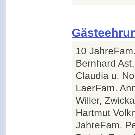
Gästeehru
10 JahreFam.
Bernhard As
Claudia u. Nor
LaerFam. Ann
Willer, Zwick
Hartmut Volkm
JahreFam. Pe