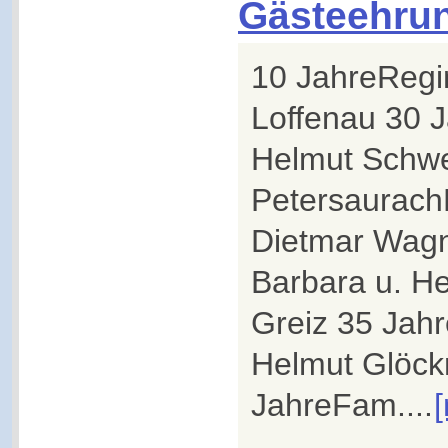
Gästeehru
10 JahreRegi
Loffenau 30 
Helmut Schwe
Petersaurach
Dietmar Wagn
Barbara u. He
Greiz 35 Jah
Helmut Glöck
JahreFam....