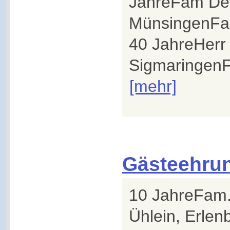
JahreFam De
MünsingenFam
40 JahreHerr 
SigmaringenFa
[mehr]
Gästeehru
10 JahreFam.
Ühlein, Erle