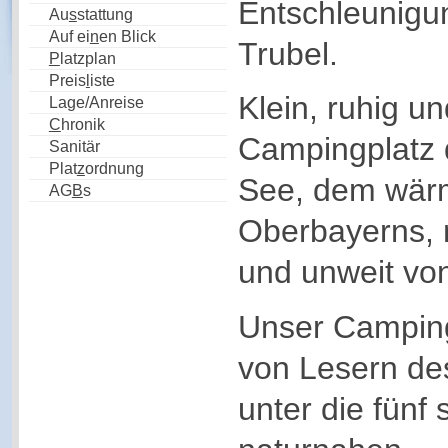
Entschleunigu
Au
s
stattung
Auf ei
n
en Blick
Trubel.
P
latzplan
Preis
l
iste
Klein, ruhig u
Lage/Anreise
C
hronik
Campingplatz 
Sanitär
Plat
z
ordnung
See, dem wär
AG
B
s
Oberbayerns,
und unweit vo
Unser Campin
von Lesern de
unter die fünf