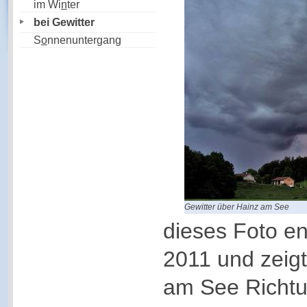
im Wi
n
ter
bei Gewitter
S
o
nnenuntergang
Gewitter über Hainz am See
dieses Foto e
2011 und zeigt
am See Richt