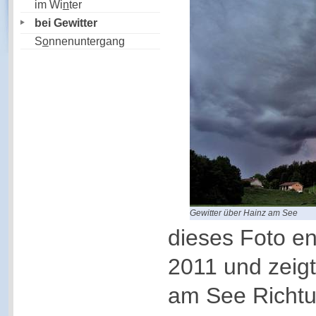
im Wi
n
ter
bei Gewitter
S
o
nnenuntergang
Gewitter über Hainz am See
dieses Foto e
2011 und zeigt
am See Richt