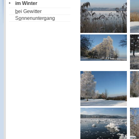
im Winter
b
ei Gewitter
S
o
nnenuntergang