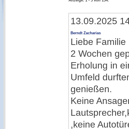
Anzeige:
1 - 5
von
134.
13.09.2025 1
Berndt Zacharias
Liebe Familie
2 Wochen gep
Erholung in e
Umfeld durfte
genießen.
Keine Ansage
Lautsprecher,
,keine Autotü