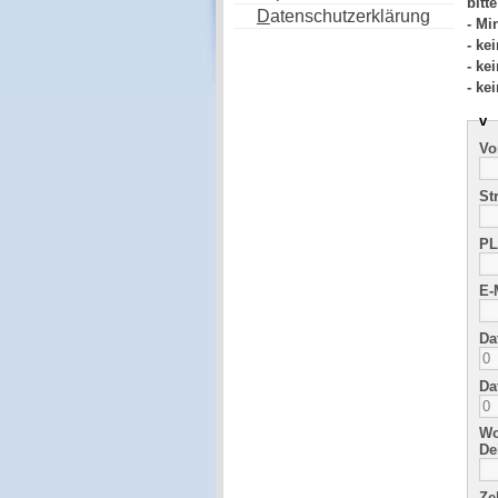
bitt
D
atenschutzerklärung
- Mi
- ke
- ke
- ke
v
Vo
St
PL
E-
Da
Da
Wo
De
Ze