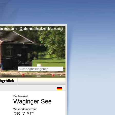
pressum
D
atenschutzerklärung
|
b
e
rblick
Buchwinkel,
Waginger See
Wassertemperatur
26,7 °C