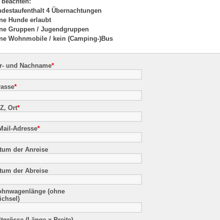
e beachten:
ndestaufenthalt 4 Übernachtungen
ine Hunde erlaubt
ine Gruppen / Jugendgruppen
ine Wohnmobile / kein (Camping-)Bus
r- und Nachname
*
rasse
*
Z, Ort
*
Mail-Adresse
*
tum der Anreise
tum der Abreise
hnwagenlänge (ohne
ichsel)
ltgrösse (Länge x Breite)