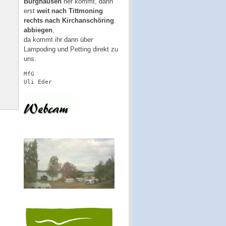
Burghausen
her kommt, dann
erst
weit nach Tittmoning
rechts nach Kirchanschöring
abbiegen
,
da kommt ihr dann über
Lampoding und Petting direkt zu
uns.
MfG
Uli Eder