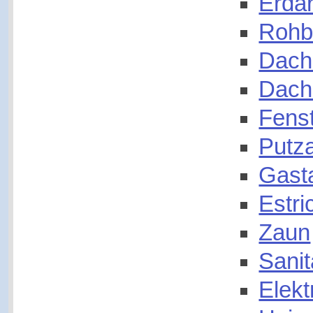
Erdar
Rohb
Dach
Dach
Fens
Putza
Gast
Estri
Zaun
Sanit
Elekt