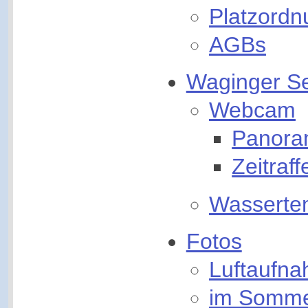
Platzordn
AGBs
Waginger S
Webcam
Panor
Zeitraff
Wasserte
Fotos
Luftaufn
im Somm