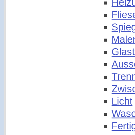
Heiz
Flies
Spieg
Male
Glas
Auss
Tren
Zwisc
Licht
Wasc
Ferti