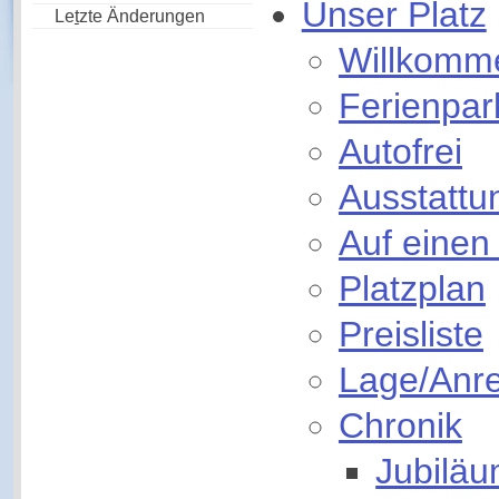
Unser Platz
Le
t
zte Änderungen
Willkomm
Ferienpar
Autofrei
Ausstattu
Auf einen 
Platzplan
Preisliste
Lage/Anre
Chronik
Jubilä