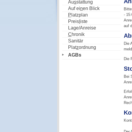
An
Au
s
stattung
Auf ei
n
en Blick
Bitt
P
latzplan
- 15
Anre
Preis
l
iste
auf d
Lage/Anreise
C
hronik
Ab
Sanitär
Die 
Plat
z
ordnung
meld
AGBs
Die 
St
Bei 
Anre
Erfo
Anre
Rech
Ko
Kont
Der 