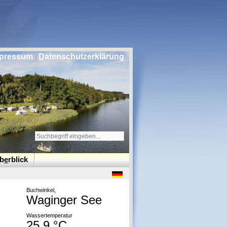
pressum
D
atenschutzerklärung
|
b
e
rblick
Buchwinkel,
Waginger See
Wassertemperatur
25,9 °C