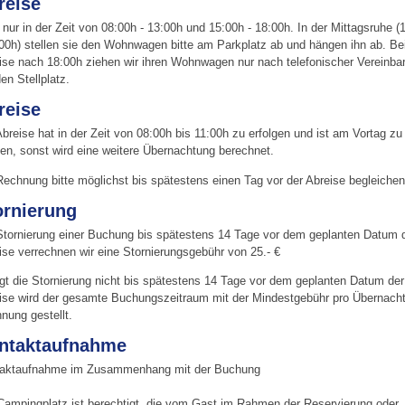
reise
e nur in der Zeit von 08:00h - 13:00h und 15:00h - 18:00h. In der Mittagsruhe (
:00h) stellen sie den Wohnwagen bitte am Parkplatz ab und hängen ihn ab. Be
ise nach 18:00h ziehen wir ihren Wohnwagen nur nach telefonischer Vereinba
en Stellplatz.
reise
Abreise hat in der Zeit von 08:00h bis 11:00h zu erfolgen und ist am Vortag zu
en, sonst wird eine weitere Übernachtung berechnet.
Rechnung bitte möglichst bis spätestens einen Tag vor der Abreise begleichen
ornierung
Stornierung einer Buchung bis spätestens 14 Tage vor dem geplanten Datum 
ise verrechnen wir eine Stornierungsgebühr von 25.- €
lgt die Stornierung nicht bis spätestens 14 Tage vor dem geplanten Datum der
ise wird der gesamte Buchungszeitraum mit der Mindestgebühr pro Übernacht
nung gestellt.
ntaktaufnahme
aktaufnahme im Zusammenhang mit der Buchung
Campingplatz ist berechtigt, die vom Gast im Rahmen der Reservierung oder