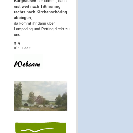
Burghausen
her kommt, dann
erst
weit nach Tittmoning
rechts nach Kirchanschöring
abbiegen
,
da kommt ihr dann über
Lampoding und Petting direkt zu
uns.
MfG
Uli Eder