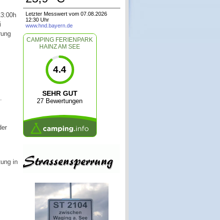
Letzter Messwert vom 07.08.2026
13:00h
12:30 Uhr
i
www.hnd.bayern.de
rung
CAMPING FERIENPARK
HAINZ AM SEE
4.4
SEHR GUT
.
27 Bewertungen
der
ung in