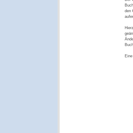
Buch
den 
aufe
Hier
geän
Ände
Buch
Eine