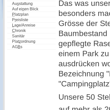
Das was unser
Au
s
stattung
Auf ei
n
en Blick
besonders mach
P
latzplan
P
r
eisliste
Grösse der Stel
L
age/Anreise
C
hronik
Baumbestand u
Sanitär
gepflegte Rase
Plat
z
ordnung
AG
B
s
einem Park zu 
ausdrücken wol
Bezeichnung "F
"Campingplatz
Unsere 50 Stell
auf mehr als 