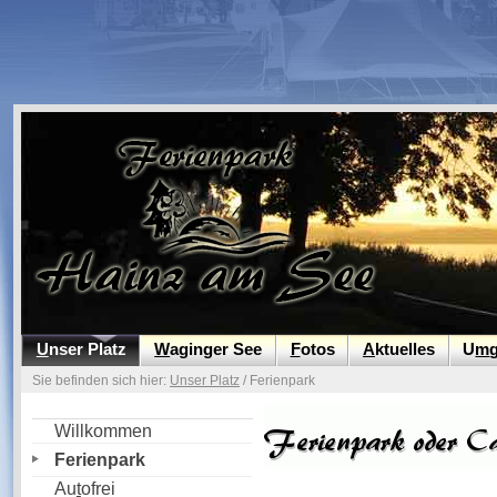
Camping Ferienpark Hainz am See am Waginger See, dem wärmsten Badesee Oberbayerns, 
U
nser Platz
W
aginger See
F
otos
A
ktuelles
U
m
Sie befinden sich hier:
Unser Platz
/ Ferienpark
Willkommen
Ferienpark
Au
t
ofrei