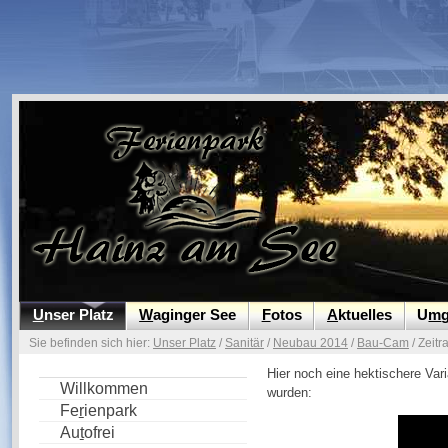
U
nser Platz
W
aginger See
F
otos
A
ktuelles
U
m
Sie befinden sich hier:
Unser Platz
/
Sanitär
/
Neubau 2014
/
Bau-Cam
/ Zeitr
Hier noch eine hektischere Vari
Willkommen
wurden:
Fe
r
ienpark
Au
t
ofrei