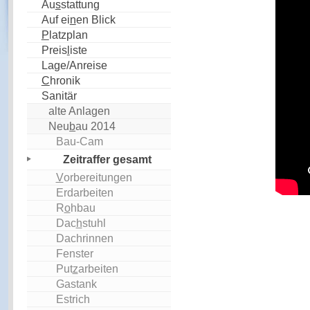
Au
s
stattung
Auf ei
n
en Blick
P
latzplan
Preis
l
iste
Lage/Anreise
C
hronik
Sanitär
alte Anlagen
Neu
b
au 2014
Bau-Cam
Zeitraffer gesamt
V
orbereitungen
Erdarbeiten
R
o
hbau
Dac
h
stuhl
Dachrinnen
Fenster
Put
z
arbeiten
Gastank
Estrich