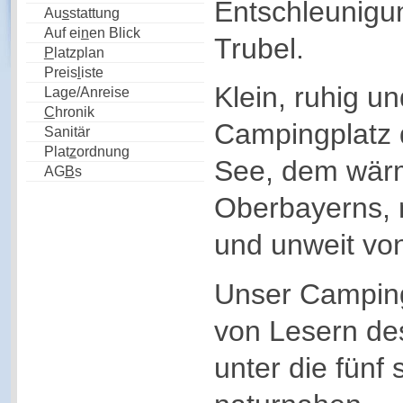
Entschleunigu
Au
s
stattung
Auf ei
n
en Blick
Trubel.
P
latzplan
Preis
l
iste
Klein, ruhig u
Lage/Anreise
C
hronik
Campingplatz 
Sanitär
Plat
z
ordnung
See, dem wär
AG
B
s
Oberbayerns,
und unweit vo
Unser Campin
von Lesern de
unter die fünf